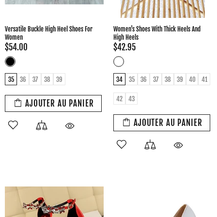
Versatile Buckle High Heel Shoes For
Women's Shoes With Thick Heels And
Women
High Heels
$54.00
$42.95
35
36
37
38
39
34
35
36
37
38
39
40
41
42
43
AJOUTER AU PANIER
AJOUTER AU PANIER