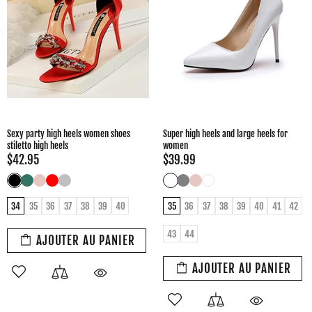
Sexy party high heels women shoes
Super high heels and large heels for
stiletto high heels
women
$42.95
$39.99
34
35
36
37
38
39
40
35
36
37
38
39
40
41
42
43
44
AJOUTER AU PANIER
AJOUTER AU PANIER