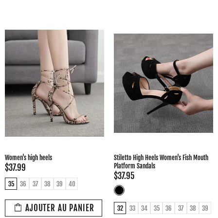
Women's high heels
Stiletto High Heels Women's Fish Mouth
Platform Sandals
$37.99
$37.95
35
36
37
38
39
40
AJOUTER AU PANIER
32
33
34
35
36
37
38
39